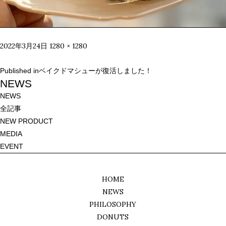
Posted
Full
2022年3月24日
1280 × 1280
on
size
投
Published in
ベイクドマシューが復活しました！
稿
NEWS
ナ
NEWS
ビ
全記事
ゲ
NEW PRODUCT
ー
MEDIA
シ
EVENT
ョ
ン
HOME
NEWS
PHILOSOPHY
DONUTS