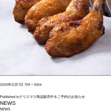
Posted
Full
2020年12月7日
709 × 1064
on
size
投
Published in
クリスマス商品販売中＆ご予約のお知らせ
稿
NEWS
ナ
NEWS