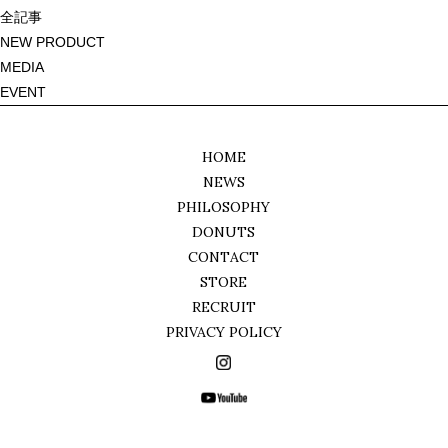
ビ
全記事
ゲ
NEW PRODUCT
ー
MEDIA
シ
EVENT
ョ
ン
HOME
NEWS
PHILOSOPHY
DONUTS
CONTACT
STORE
RECRUIT
PRIVACY POLICY