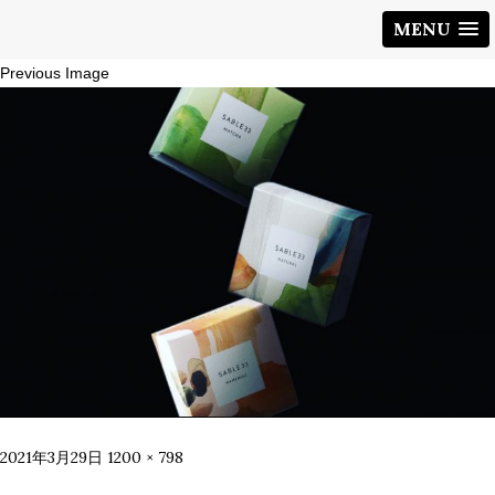
MENU
Previous Image
Posted
Full
2021年3月29日
1200 × 798
on
size