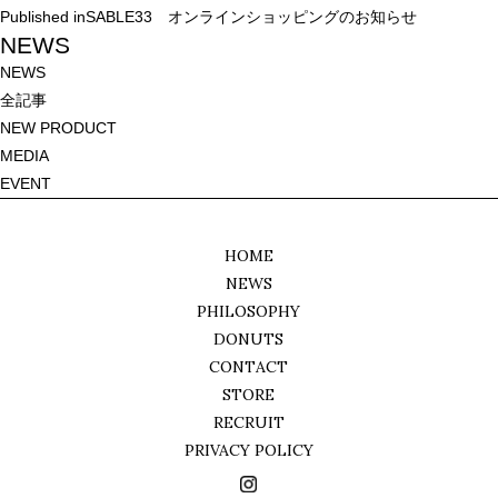
投
Published in
SABLE33 オンラインショッピングのお知らせ
稿
NEWS
ナ
NEWS
ビ
全記事
ゲ
NEW PRODUCT
ー
MEDIA
シ
EVENT
ョ
ン
HOME
NEWS
PHILOSOPHY
DONUTS
CONTACT
STORE
RECRUIT
PRIVACY POLICY