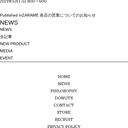
Posted
Full
2021年5月17日
800 × 600
on
size
投
Published in
ZARAME 各店の営業についてのお知らせ
稿
NEWS
ナ
NEWS
ビ
全記事
ゲ
NEW PRODUCT
ー
MEDIA
シ
EVENT
ョ
ン
HOME
NEWS
PHILOSOPHY
DONUTS
CONTACT
STORE
RECRUIT
PRIVACY POLICY