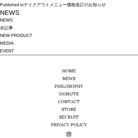
投
Published in
テイクアウトメニュー価格改訂のお知らせ
稿
NEWS
ナ
NEWS
ビ
全記事
ゲ
NEW PRODUCT
ー
MEDIA
シ
EVENT
ョ
ン
HOME
NEWS
PHILOSOPHY
DONUTS
CONTACT
STORE
RECRUIT
PRIVACY POLICY