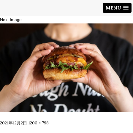
MENU
Next Image
Posted
Full
2021年12月2日
1200 × 798
on
size