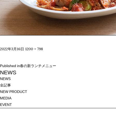
Posted
Full
2022年3月16日
1200 × 798
on
size
投
Published in
春の新ランチメニュー
稿
NEWS
ナ
NEWS
ビ
全記事
ゲ
NEW PRODUCT
ー
MEDIA
シ
EVENT
ョ