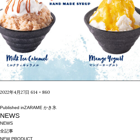
Posted
Full
2022年4月27日
614 × 860
on
size
投
Published in
ZARAME かき氷
稿
NEWS
ナ
NEWS
ビ
全記事
ゲ
NEW PRODUCT