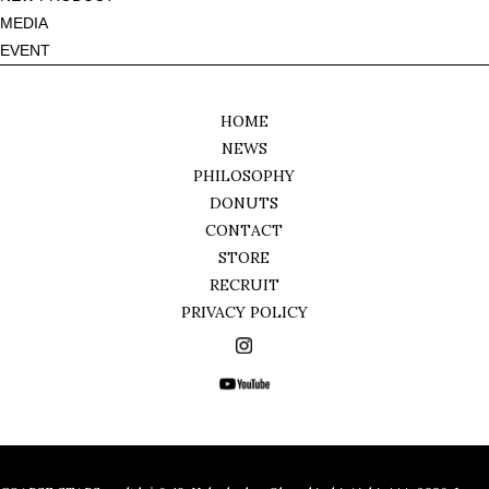
ー
MEDIA
シ
EVENT
ョ
ン
HOME
NEWS
PHILOSOPHY
DONUTS
CONTACT
STORE
RECRUIT
PRIVACY POLICY