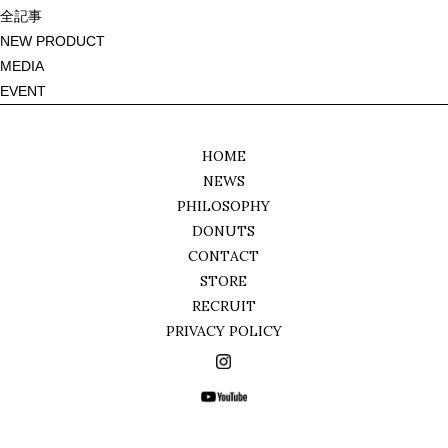
ビ
全記事
ゲ
NEW PRODUCT
ー
MEDIA
シ
EVENT
ョ
ン
HOME
NEWS
PHILOSOPHY
DONUTS
CONTACT
STORE
RECRUIT
PRIVACY POLICY