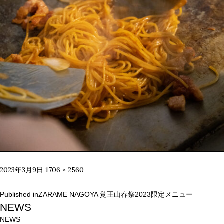
Posted
Full
2023年3月9日
1706 × 2560
on
size
投
Published in
ZARAME NAGOYA 覚王山春祭2023限定メニュー
稿
NEWS
ナ
NEWS