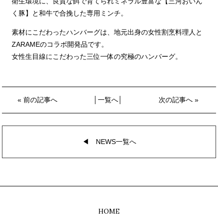
衛生環境に、良質な餌で育てられミネラル豊富な【三河おいん
く豚】と和牛で合挽した専用ミンチ。
素材にこだわったハンバーグは、地元出身の女性割烹料理人と
ZARAMEのコラボ開発品です。
女性生目線にこだわった三位一体の究極のハンバーグ。
«
前の記事へ
│
一覧へ
│
次の記事へ
»
◀︎ NEWS一覧へ
HOME