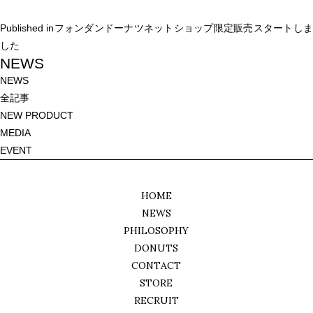
on
size
投
Published in
フォンダンドーナツネットショップ限定販売スタートし
稿
した
ナ
NEWS
ビ
NEWS
ゲ
全記事
ー
NEW PRODUCT
シ
MEDIA
ョ
EVENT
ン
HOME
NEWS
PHILOSOPHY
DONUTS
CONTACT
STORE
RECRUIT