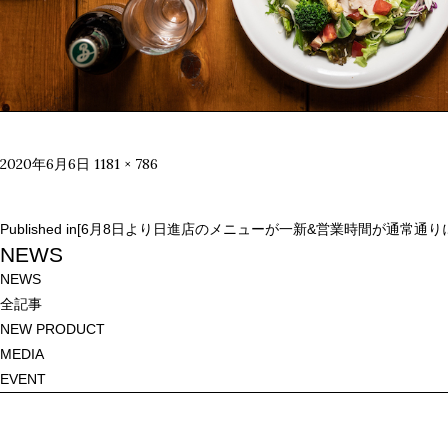
Posted
Full
2020年6月6日
1181 × 786
on
size
投
Published in
[6月8日より日進店のメニューが一新&営業時間が通常通り
稿
NEWS
ナ
NEWS
ビ
全記事
ゲ
NEW PRODUCT
ー
MEDIA
シ
EVENT
ョ
ン