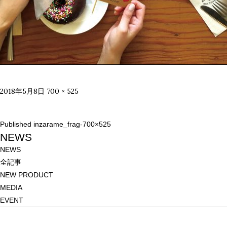
Posted
Full
2018年5月8日
700 × 525
on
size
投
Published in
zarame_frag-700×525
稿
NEWS
ナ
NEWS
ビ
全記事
ゲ
NEW PRODUCT
ー
MEDIA
シ
EVENT
ョ
ン