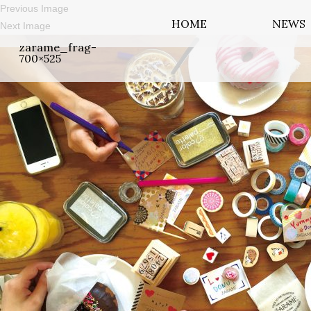
Previous Image
HOME
NEWS
Next Image
zarame_frag-
700×525