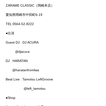
ZARAME CLASSIC（岡崎本店）
愛知県岡崎市中田町6-19
TEL 0564-52-8222
●出演
Guest DJ : DJ ACURA
@djacura
DJ : HARATAN
@haratanfromlwa
Beat Live : Tamotsu LeftGroove
@left_tamotsu
●Shop